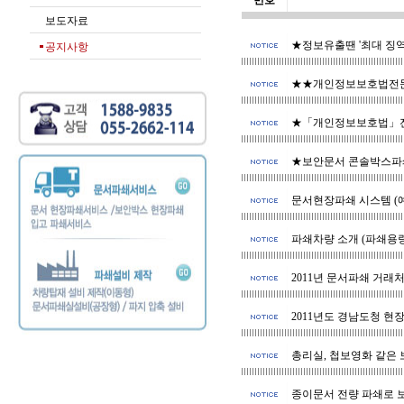
번호
보도자료
★정보유출땐 '최대 징역 
공지사항
★★개인정보보호법전
★「개인정보보호법」전면시
★보안문서 콘솔박스파쇄
문서현장파쇄 시스템 (
파쇄차량 소개 (파쇄용량
2011년 문서파쇄 거래처 
2011년도 경남도청 현
총리실, 첩보영화 같은
종이문서 전량 파쇄로 